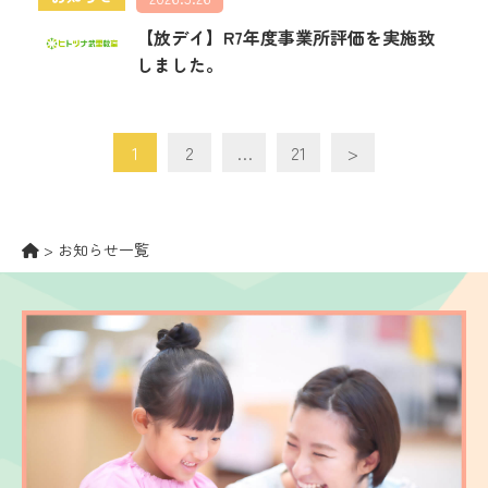
【放デイ】R7年度事業所評価を実施致
しました。
1
2
…
21
>
>
お知らせ一覧