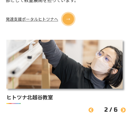
部として教室展開を担っています。
発達支援ポータルヒトツナへ
ヒトツナ武里教室
3
/
6